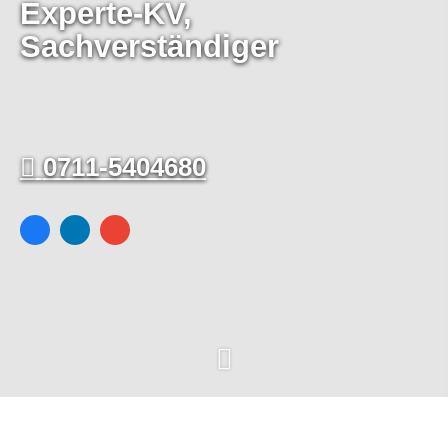
Experte-KV,
Sachverständiger
0711-5404680