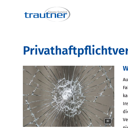
Privathaftpflichtve
W
Au
Fa
ka
In
di
Ve
KI
ni