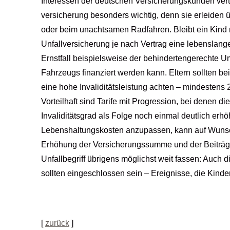
Interessen der deutschen Versicherungskunden vertrit
ver­si­che­rung besonders wichtig, denn sie erleiden 
oder beim unachtsamen Radfahren. Bleibt ein Kind na
Unfall­ver­si­che­rung je nach Vertrag eine lebensl
Ernstfall beispielsweise der behindertengerechte
Fahrzeugs finanziert werden kann. Eltern sollten beim 
eine hohe Invaliditätsleistung achten – mindesten
Vorteilhaft sind Tarife mit Progression, bei denen 
Invaliditätsgrad als Folge noch einmal deutlich er
Lebenshaltungskosten anzupassen, kann auf Wunsc
Erhöhung der Versicherungssumme und der Beiträge.
Unfallbegriff übrigens möglichst weit fassen: Auch 
sollten eingeschlossen sein – Ereignisse, die Kinder
[
zurück
]