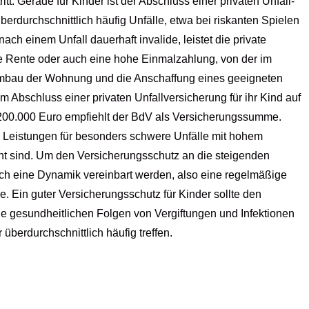
t. Gerade für Kinder ist der Abschluss einer privaten Unfall­
überdurchschnittlich häufig Unfälle, etwa bei riskanten Spielen
ch einem Unfall dauerhaft invalide, leistet die private
ange Rente oder auch eine hohe Einmalzahlung, von der im
 Umbau der Wohnung und die Anschaffung eines geeigneten
Abschluss einer privaten Unfall­ver­si­che­rung für ihr Kind auf
s 200.000 Euro empfiehlt der BdV als Versicherungssumme.
die Leistungen für besonders schwere Unfälle mit hohem
höht sind. Um den Versicherungsschutz an die steigenden
h eine Dynamik vereinbart werden, also eine regelmäßige
 Ein guter Versicherungsschutz für Kinder sollte den
die gesundheitlichen Folgen von Vergiftungen und Infektionen
 überdurchschnittlich häufig treffen.